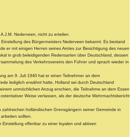
.J.M. Nederveen, nicht zu erteilen.
e Einstellung des Bürgermeisters Nederveen bekannt. Es bestand
rde er mit einigen Herren seines Amtes zur Besichtigung des neuen
Lokal in grob beleidigenden Redensarten über Deutschland, dessen
Versammelung des Verkehrsvereins den Führer und sprach wieder in
rung am 9. Juli 1940 hat er einen Teilnehmer an dem
de lediglich erwähnt hatte, Holland sei durch Deutschland
 in einem unmöchlichen Anzug erschien, die Teilnahme an dem Essen
 ostentativer Weise verlassen, als der deutsche Wehrmachtsbericht
en zahlreichen holländischen Grensgängern seiner Gemeinde in
arbeiten sollten.
 Einstellung offenbar zu einer loyalen und aktiven