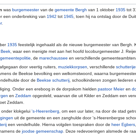
n
was
burgemeester
van de
gemeente Bergh
van 1 oktober
1935
tot 
r een onderbreking van
1942
tot
1945
, toen hij na ontslag door de Dui
r
.
ober
1935
feestelijk ingehaald als de nieuwe burgemeester van Bergh. K
j
Beek
, waar een menigte met aan het hoofd locoburgemeester J. Reije
gemeentepolitie
, de
marechaussee
en verschillende gemeenteambten
afgegaan door veertig ruiters,
muziekkorpsen
, verschillende
schutterij
amens de Beekse bevolking een welkomstwoord, waarna burgemeester 
vendelhulde door de
Beekse schutterij
, schoolkinderen zongen liederen 
ldiging. Onder een ereboog in de dorpskom hielden
pastoor Meier
en
d
rgen
en
Zeddam
opgesteld, waarvan die uit Kilder en Zeddam een vend
stoet Zeddam.
 onder klokgelui
's-Heerenberg
, om een uur later, na door de stad getro
igingen
uit de gemeente en een zanghulde door 's-Heerenbergse schoo
erij
een vendelhulde. Hierna volgden toespraken door de
heer Egbers
 namens de
joodse gemeenschap
. Deze redevoeringen alsmede de raad