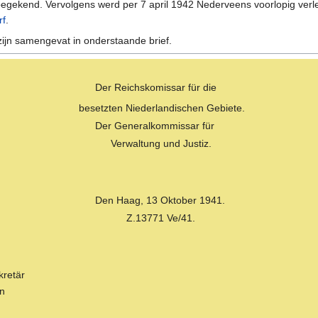
toegekend. Vervolgens werd per 7 april 1942 Nederveens voorlopig verl
rf
.
ijn samengevat in onderstaande brief.
Der Reichskomissar für die
besetzten Niederlandischen Gebiete.
Der Generalkommissar für
Verwaltung und Justiz.
Den Haag, 13 Oktober 1941.
Z.13771 Ve/41.
kretär
rn