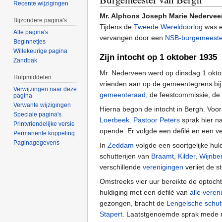
Recente wijzigingen
Mr. Alphons Joseph Marie Nedervee
Bijzondere pagina's
Tijdens de
Tweede Wereldoorlog
was e
Alle pagina's
vervangen door een
NSB-burgemeeste
Beginnetjes
Willekeurige pagina
Zijn intocht op 1 oktober 1935
Zandbak
Mr. Nederveen werd op dinsdag 1 okt
Hulpmiddelen
vrienden aan op de gemeentegrens bi
Verwijzingen naar deze
gemeenteraad
, de feestcommissie, de
pagina
Verwante wijzigingen
Hierna begon de intocht in Bergh. Voor
Speciale pagina's
Loerbeek
.
Pastoor Peters
sprak hier n
Printvriendelijke versie
opende. Er volgde een defilé en een 
Permanente koppeling
Paginagegevens
In
Zeddam
volgde een soortgelijke hu
schutterijen van
Braamt
,
Kilder
,
Wijnbe
verschillende
verenigingen
verliet de 
Omstreeks vier uur bereikte de optocht
huldiging met een defilé van
alle veren
gezongen, bracht de
Lengelsche schutt
Stapert
. Laatstgenoemde sprak mede