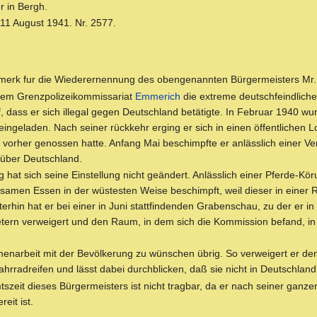
r in Bergh.
11 August 1941. Nr. 2577.
merk fur die Wiederernennung des obengenannten Bürgermeisters Mr. A
 dem Grenzpolizeikommissariat
Emmerich
die extreme deutschfeindlich
 dass er sich illegal gegen Deutschland betätigte. In Februar 1940 wu
ingeladen. Nach seiner rückkehr erging er sich in einen öffentlichen 
z vorher genossen hatte. Anfang Mai beschimpfte er anlässlich einer 
über Deutschland.
hat sich seine Einstellung nicht geändert. Anlässlich einer Pferde-Kö
amen Essen in der wüstesten Weise beschimpft, weil dieser in einer Re
erhin hat er bei einer in Juni stattfindenden Grabenschau, zu der er
etern verweigert und den Raum, in dem sich die Kommission befand, in
menarbeit mit der Bevölkerung zu wünschen übrig. So verweigert er d
hrradreifen und lässt dabei durchblicken, daß sie nicht in Deutschland 
szeit dieses Bürgermeisters ist nicht tragbar, da er nach seiner ganzen
eit ist.