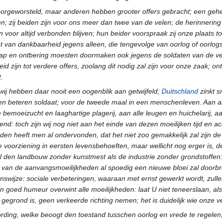
oorgeworsteld, maar anderen hebben grooter offers gebracht; een gehee
 zij beiden zijn voor ons meer dan twee van de velen; de herinnering
n voor altijd verbonden blijven; hun beider voorspraak zij onze plaats 
t van dankbaarheid jegens alleen, die tengevolge van oorlog of oorlogsg
p en ontbering moesten doormaken ook jegens de soldaten van de verb
id zijn tot verdere offers, zoolang dit nodig zal zijn voor onze zaak; on
.
j hebben daar nooit een oogenblik aan getwijfeld;
Duitschland
zinkt s
en beteren soldaat; voor de tweede maal in een menschenleven. Aan a
 bemoeizucht en laaghartige plagerij, aan alle leugen en huichelarij
nd: toch zijn wij nog niet aan het einde van dezen moeilijken tijd en 
den heeft men al ondervonden, dat het niet zoo gemakkelijk zal zijn de
voorziening in eersten levensbehoeften, maar wellicht nog erger is, de 
l den landbouw zonder kunstmest als de industrie zonder grondstoffen:
 van de aanvangsmoeilijkheden al spoedig een nieuwe bloei zal doorbrek
nswijze: sociale verbeteringen, waaraan met ernst gewerkt wordt, zull
n goed humeur overwint alle moeilijkheden: laat U niet teneerslaan, als
ze gegrond is, geen verkeerde richting nemen; het is duidelijk wie onze v
ording, welke beoogt den toestand tusschen oorlog en vrede te regelen