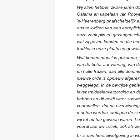
Wij allen hebben zware jaren d
Galama en kapelaan van Rooyen;
’s-Heerenberg onafscheidelijk e
ons te kwijten van een eereplich
onze zaak pijn en gevangenscha
wat zij geven konden en die bere
traditie in onze plaats en gewest
Wat komen moest is gekomen; wi
van de beter aanvoering, van d
en holle frazen, aan alle domme
nieuwe orde is opnieuw afgereke
weggelegd. In de bevrijde gebie
levensmiddelenverzorging en de 
hebben en dit geldt weer zoowe
voorspellen, dat na overwinning
moeten worden, wettigen de zie
wij tot nu toe gewoon waren. Ee
vooral laat uw critiek, ook als 
Er is een herstelwetgeving in w