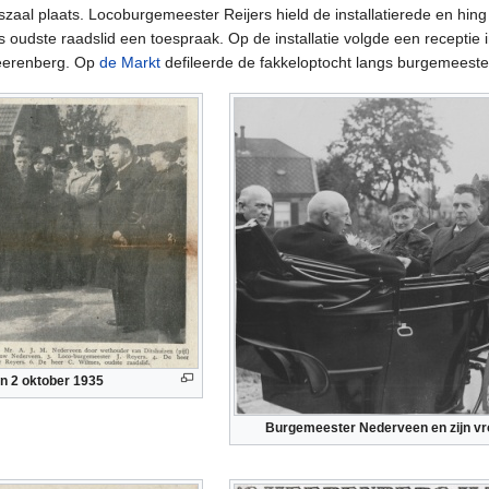
adszaal plaats. Locoburgemeester Reijers hield de installatierede en h
s oudste raadslid een toespraak. Op de installatie volgde een receptie
eerenberg. Op
de Markt
defileerde de fakkeloptocht langs burgemeest
n 2 oktober 1935
Burgemeester Nederveen en zijn vro