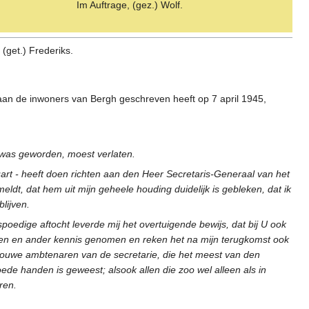
Im Auftrage, (gez.) Wolf.
(get.) Frederiks.
j aan de inwoners van Bergh geschreven heeft op 7 april 1945,
ar was geworden, moest verlaten.
uart - heeft doen richten aan den Heer Secretaris-Generaal van het
ldt, dat hem uit mijn geheele houding duidelijk is gebleken, dat ik
lijven.
spoedige aftocht leverde mij het overtuigende bewijs, dat bij U ook
 een en ander kennis genomen en reken het na mijn terugkomst ook
 trouwe ambtenaren van de secretarie, die het meest van den
de handen is geweest; alsook allen die zoo wel alleen als in
ren.