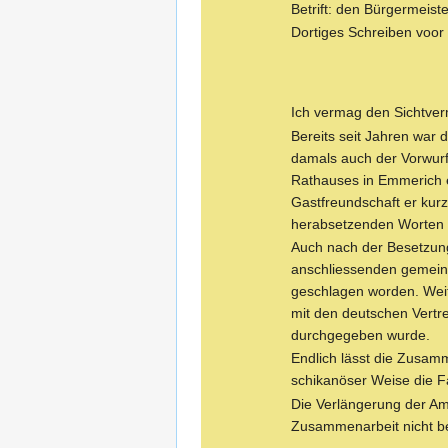
Betrift: den Bürgermeiste
Dortiges Schreiben voor 
Ich vermag den Sichtver
Bereits seit Jahren war
damals auch der Vorwurf,
Rathauses in Emmerich e
Gastfreundschaft er kur
herabsetzenden Worten 
Auch nach der Besetzung 
anschliessenden gemeins
geschlagen worden. Weit
mit den deutschen Vertr
durchgegeben wurde.
Endlich lässt die Zusam
schikanöser Weise die Fa
Die Verlängerung der Amt
Zusammenarbeit nicht ber