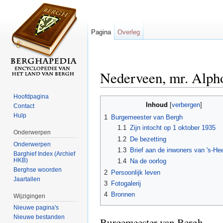
Pagina
Overleg
Nederveen, mr. Alph
Ga naar:
navigatie
,
zoeken
Hoofdpagina
Inhoud
[
verbergen
]
Contact
Hulp
1
Burgemeester van Bergh
1.1
Zijn intocht op 1 oktober 1935
Onderwerpen
1.2
De bezetting
Onderwerpen
1.3
Brief aan de inwoners van 's-He
Barghief Index (Archief
HKB)
1.4
Na de oorlog
Berghse woorden
2
Persoonlijk leven
Jaartallen
3
Fotogalerij
4
Bronnen
Wijzigingen
Nieuwe pagina's
Nieuwe bestanden
Burgemeester van Bergh