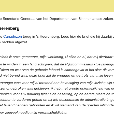
e Secretaris-Generaal van het Departement van Binnnenlandse zaken. 
Heerenberg
 de
Canadezen
terug in 's Heerenberg. Lees hier de brief die hij daarbi
m hadden afgezet.
 sinds ik onze gemeente, mijn werkkring, U allen en al, dat mij dierba
jn te vinden in een lang schrijven, dat de Rijkscommissaris - Seyss-Inq
aken en waarvan de geheele inhoud is samengevat in het slot; dit verme
niet bereid was; deze brief zal de vreugde en de trots van mijn leven b
ervanger was voor mij al terstond een bevestiging van mijn inzicht; zijn 
erzet ongebroken was gebleven: ik heb met groote erkentelijkheid van
te danken voor Uw houding tijdens de bezetting, op de eerste plaats de
hebben te verduren gehad en bij wie desondanks de administratie in goe
et levend hebben gehouden en ik wil niemand van de goeden uitzonde
oor zooveel noodig mijn verontschuldiging.