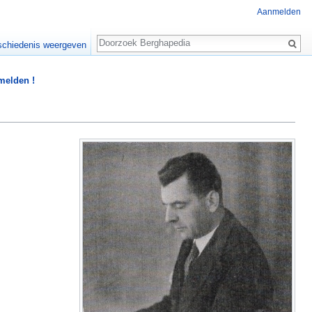
Aanmelden
Zoeken
chiedenis weergeven
 melden !