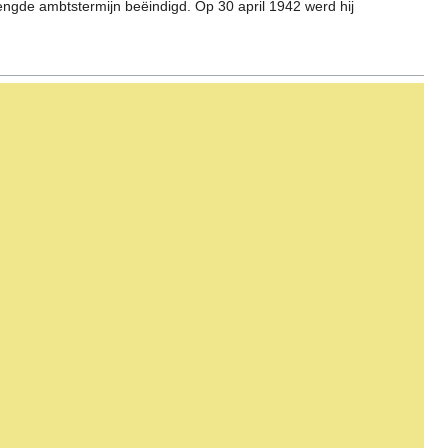
engde ambtstermijn beëindigd. Op 30 april 1942 werd hij