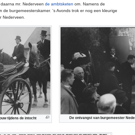
ing daarna mr. Nederveen
de ambtsketen
om. Namens de
 in de burgemeesterskamer. 's Avonds trok er nog een kleurige
er Nederveen.
De ontvangst van burgemeester Nede
uw tijdens de intocht