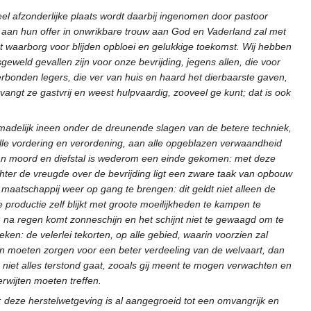
l afzonderlijke plaats wordt daarbij ingenomen door pastoor
 aan hun offer in onwrikbare trouw aan God en Vaderland zal met
tot waarborg voor blijden opbloei en gelukkige toekomst. Wij hebben
eweld gevallen zijn voor onze bevrijding, jegens allen, die voor
onden legers, die ver van huis en haard het dierbaarste gaven,
tvangt ze gastvrij en weest hulpvaardig, zooveel ge kunt; dat is ook
madelijk ineen onder de dreunende slagen van de betere techniek,
lle vordering en verordening, aan alle opgeblazen verwaandheid
, aan moord en diefstal is wederom een einde gekomen: met deze
achter de vreugde over de bevrijding ligt een zware taak van opbouw
 maatschappij weer op gang te brengen: dit geldt niet alleen de
productie zelf blijkt met groote moeilijkheden te kampen te
 na regen komt zonneschijn en het schijnt niet te gewaagd om te
en: de velerlei tekorten, op alle gebied, waarin voorzien zal
en moeten zorgen voor een beter verdeeling van de welvaart, dan
 niet alles terstond gaat, zooals gij meent te mogen verwachten en
erwijten moeten treffen.
; deze herstelwetgeving is al aangegroeid tot een omvangrijk en