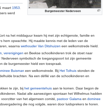
31 maart
1953
.
Burgemeester Nederveen
tsers werd
ort na het middaguur kwam hij met zijn echtgenote, familie en
rs hem opwachtte. Hij maakte kennis met de leden van de
aren, waarna
wethouder
Van Ditshuizen
een welkomstrede hield.
en
,
verenigingen
en Beekse schoolkinderen trok de stoet naar
Nederveen symbolisch de toegangspoort tot zijn gemeente
en de burgemeester hield een toespraak.
ominee Buisman
een welkomstrede. Bij
Het Tolhuis
stonden de
elhulde brachten. Na een défilé van de schoolkinderen en
kken te zijn, bij
het gemeentehuis
aan te komen. Daar begon de
lkinderen. Nadat alle aanwezigen spontaan het Wilhelmus hadden
, voorzitter van het algemeen comité,
pastoor Galama
en
dominee
svergadering die nog volgde, waren door luidsprekers te horen.